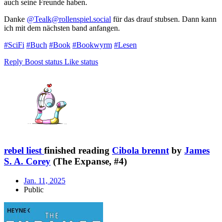
auch seine Freunde haben.
Danke
@Tealk@rollenspiel.social
für das drauf stubsen. Dann kann
ich mit dem nächsten band anfangen.
#SciFi
#Buch
#Book
#Bookwyrm
#Lesen
Reply
Boost status
Like status
rebel liest
finished reading
Cibola brennt
by
James
S. A. Corey
(The Expanse, #4)
Jan. 11, 2025
Public