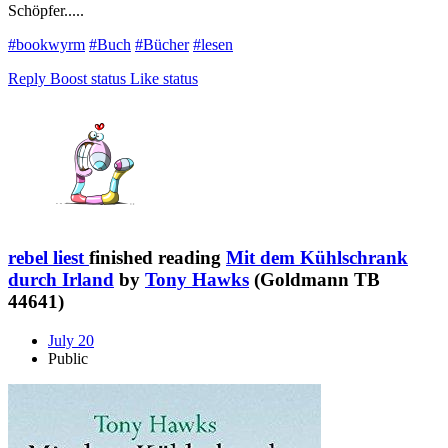
Schöpfer.....
#bookwyrm
#Buch
#Bücher
#lesen
Reply
Boost status
Like status
rebel liest
finished reading
Mit dem Kühlschrank
durch Irland
by
Tony Hawks
(Goldmann TB
44641)
July 20
Public