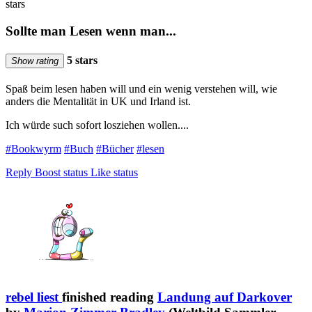
stars
Sollte man Lesen wenn man...
5 stars
Show rating
Spaß beim lesen haben will und ein wenig verstehen will, wie
anders die Mentalität in UK und Irland ist.
Ich würde such sofort losziehen wollen....
#Bookwyrm
#Buch
#Bücher
#lesen
Reply
Boost status
Like status
rebel liest
finished reading
Landung auf Darkover