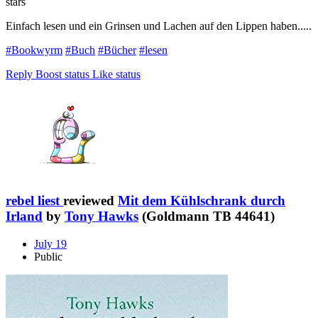
stars
Einfach lesen und ein Grinsen und Lachen auf den Lippen haben.....
#Bookwyrm
#Buch
#Bücher
#lesen
Reply
Boost status
Like status
rebel liest
reviewed
Mit dem Kühlschrank durch
Irland
by
Tony Hawks
(Goldmann TB 44641)
July 19
Public