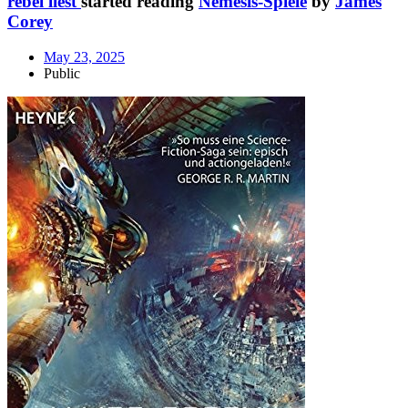
rebel liest
started reading
Nemesis-Spiele
by
James
Corey
May 23, 2025
Public